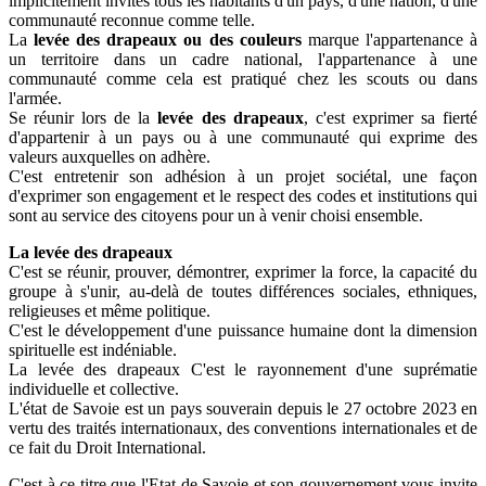
implicitement invités tous les habitants d'un pays, d'une nation, d'une
communauté reconnue comme telle.
La
levée des drapeaux ou des couleurs
marque l'appartenance à
un territoire dans un cadre national, l'appartenance à une
communauté comme cela est pratiqué chez les scouts ou dans
l'armée.
Se réunir lors de la
levée des drapeaux
, c'est exprimer sa fierté
d'appartenir à un pays ou à une communauté qui exprime des
valeurs auxquelles on adhère.
C'est entretenir son adhésion à un projet sociétal, une façon
d'exprimer son engagement et le respect des codes et institutions qui
sont au service des citoyens pour un à venir choisi ensemble.
La levée des drapeaux
C'est se réunir, prouver, démontrer, exprimer la force, la capacité du
groupe à s'unir, au-delà de toutes différences sociales, ethniques,
religieuses et même politique.
C'est le développement d'une puissance humaine dont la dimension
spirituelle est indéniable.
La levée des drapeaux C'est le rayonnement d'une suprématie
individuelle et collective.
L'état de Savoie est un pays souverain depuis le 27 octobre 2023 en
vertu des traités internationaux, des conventions internationales et de
ce fait du Droit International.
C'est à ce titre que l'Etat de Savoie et son gouvernement vous invite