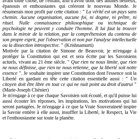
avant toute chose, de l'enfant, afin d'avoir donc des adultes heureux,
épanouis et enthousiastes qui créeront le nouveau Monde. Je
résumerais mon profit par cette citation : "
La vérité est un pays sans
chemin. Aucune organisation, aucune foi, ni dogme, ni prêtre, ni
rituel. Nulle connaissance philosophique ou technique de
psychologie ne peuvent y conduire l'homme. Il lui faut la trouver
dans le miroir de la relation, par la compréhension du contenu de
son propre esprit, par l'observation et non par l'analyse intellectuelle
ou la dissection introspective.
" (Krishnamurti)
Motivée par la citation de Simone de Beauvoir, je m'engage à
protéger la Constitution qui est et sera écrite par les Savoisiens
actuels, vivant au 21 ème siècle. "
Que rien ne nous limite, que rien
ne nous définisse, que rien ne nous retienne, que la liberté soit notre
essence
". Je souhaite inspirer une Constitution dont l'essence soit la
Liberté en gardant en tête cette citation essentielle aussi : "
Un
citoyen doit être libre en tout ce qui ne nuit point au droit d'autrui
"
(Marie-Joseph Chénier)
Je m'engage à ce que chaque Savoisien soit écouté, et qu'il puisse lui
aussi écouter les réponses, les inspirations, les motivations qui lui
seront partagées. Je m'engage à ce que la Vraie Souveraineté inspire
la Savoie entière à elle aussi, insuffler la Liberté, le Respect, la Vie
et l'enthousiasme sur toute la planète.