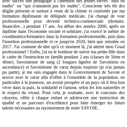
avec succès une pédagogie à l'attention des jeunes élèves "nuls en
maths" ou "qui n'aimaient pas les maths". Consciente très tôt des
dégâts présents et surtout à venir de la chimie et confortée par ma
formation diplômante de déléguée médicale, j'ai changé de voie
professionnelle pour devenir technico-commerciale (dentaire,
financière...) pendant 17 ans. Au début des années 2000, après un
diplôme dans l'économie sociale et solidaire, j'ai exercé le métier de
coordinatrice/formatrice dans la formation professionnelle, puis dans
l'insertion professionnelle et ce jusqu'en 2020, bien que retraitée en
2017. J'ai coutume de dire qu'à ce moment là, j'ai atteint mon Graal
professionnel ! Enfin, j'ai eu le bonheur de suivre ma petite-fille dans
le cadre de l'instruction en famille pendant 2 ans (classes de 5ème et
4ème). Savoisienne de sang (2 longues lignées de Savoisiens en
ascendance) et Savoisienne de cœur depuis toujours (je n'ai jamais
pu partir), je me suis engagée dans le Gouvernement de Savoie et
œuvre avec le cœur afin d'offrir à l'ensemble de la population, en
particulier à la jeunesse, un avenir prospère et un pays où il fera bon
vivre dans la paix, la solidarité et l'amour, selon les lois naturelles et
le respect du vivant. Pour cela, je souhaite, avec le concours des
citoyens, offrir à chaque enfant et adolescent une instruction de
qualité et un parcours d'excellence pour faire émerger les futurs
talents nécessaires au rayonnement de notre SAVOIE.