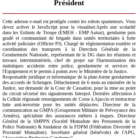
Président
Cette adresse e-mail est protégée contre les robots spammeurs. Vous
devez activer le JavaScript pour la visualiser.
Après une scolarité
dans les Enfants de Troupe (EMEH - EMP Autun), gendarme puis
gradé et commandant de brigade dans unités territoriales à forte
activité judiciaire (Officier PJ). Chargé de réglementation routière et
coordination des transports à la Direction Générale de la
Gendarmerie Nationale, représentant de la DG dans les réunions et
travaux interministériels, chef de projet sur l'harmonisation des
statistiques accidents entre police, gendarmerie et services de
l'Equipement et le permis à points avec le Ministère de la Justice.
Responsable juridique et informatique de la plate-forme gendarmerie
des accords de Schengen. Détachement de 6 mois au ministère de la
Justice, sur demande de la Cour de Cassation, pour la mise au point
du circuit sécurisé des signalements Interpol. Dernière affectation à
la Cellule régionale renseignements de Corse à Ajaccio et instructeur
lutte anti-terroriste pour les unités déplacées. Directeur de la
communication au GMPA (Groupement Militaire de Prévoyance des
Armées), spécialiste des assurances métiers à risques. Directeur
Général de la SMPPN (Société Mutualiste des Personnels de la
Police Nationale) & fondateur de la FDPM (Fédération Diversité et
Proximité Mutualiste). Secrétaire général (bénévole) de l'APG,
"
Association Profession Gendarme
".,