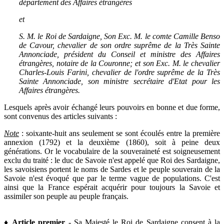
département des Affaires étrangères
et
S. M. le Roi de Sardaigne, Son Exc. M. le comte Camille Benso
de Cavour, chevalier de son ordre suprême de la Très Sainte
Annonciade, président du Conseil et ministre des Affaires
étrangères, notaire de la Couronne; et son Exc. M. le chevalier
Charles-Louis Farini, chevalier de l'ordre suprême de la Très
Sainte Annonciade, son ministre secrétaire d'Etat pour les
Affaires étrangères.
Lesquels après avoir échangé leurs pouvoirs en bonne et due forme,
sont convenus des articles suivants :
Note
: soixante-huit ans seulement se sont écoulés entre la première
annexion (1792) et la deuxième (1860), soit à peine deux
générations. Or le vocabulaire de la souveraineté est soigneusement
exclu du traité : le duc de Savoie n'est appelé que Roi des Sardaigne,
les savoisiens portent le noms de Sardes et le peuple souverain de la
Savoie n'est évoqué que par le terme vague de populations. C'est
ainsi que la France espérait acquérir pour toujours la Savoie et
assimiler son peuple au peuple français.
♦
Article premier
- Sa Majesté le Roi de Sardaigne consent à la