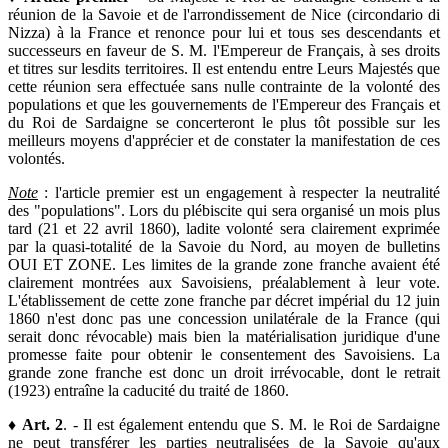
réunion de la Savoie et de l'arrondissement de Nice (circondario di
Nizza) à la France et renonce pour lui et tous ses descendants et
successeurs en faveur de S. M. l'Empereur de Français, à ses droits
et titres sur lesdits territoires. Il est entendu entre Leurs Majestés que
cette réunion sera effectuée sans nulle contrainte de la volonté des
populations et que les gouvernements de l'Empereur des Français et
du Roi de Sardaigne se concerteront le plus tôt possible sur les
meilleurs moyens d'apprécier et de constater la manifestation de ces
volontés.
Note
: l'article premier est un engagement à respecter la neutralité
des "populations". Lors du plébiscite qui sera organisé un mois plus
tard (21 et 22 avril 1860), ladite volonté sera clairement exprimée
par la quasi-totalité de la Savoie du Nord, au moyen de bulletins
OUI ET ZONE. Les limites de la grande zone franche avaient été
clairement montrées aux Savoisiens, préalablement à leur vote.
L'établissement de cette zone franche par décret impérial du 12 juin
1860 n'est donc pas une concession unilatérale de la France (qui
serait donc révocable) mais bien la matérialisation juridique d'une
promesse faite pour obtenir le consentement des Savoisiens. La
grande zone franche est donc un droit irrévocable, dont le retrait
(1923) entraîne la caducité du traité de 1860.
♦
Art. 2
. - Il est également entendu que S. M. le Roi de Sardaigne
ne peut transférer les parties neutralisées de la Savoie qu'aux