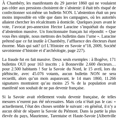
À Chambéry, les manifestants du 29 janvier 1860 qui ne voulaient
pas céder aux pressions choisirent de s’abstenir: il était très risqué de
confectionner soi-même un bulletin NON. L’abstention était un peu
moins impossible en ville que dans les campagnes, où les autorités
allaient chercher les récalcitrants à domicile. Quelques jours avant le
vote, l’avocat pro-annexion Hector Laracine s’inquiétait du risque
d’abstention massive. Un fonctionnaire français lui répondit: « Que
vous êtes simple, nous mettrons des bulletins dans l’urne ». Laracine
prétend que ce fut inutile à Chambéry, l’affluence des électeurs étant
énorme. Mais qui sait? (cf L’Histoire en Savoie n°18, 2009, Société
savoisienne d’histoire et d’archéologie, page 227).
La fraude fut en fait massive. Deux seuls exemples : à Bogève, 171
bulletins OUI pour 163 inscrits ; à Bonneville 2.600 électeurs…
pour 2.500 habitants ! Sur la Savoie du Nord, le 15 avril, lors du
plébiscite, avec 45.076 votants, aucun bulletin NON ne sera
recueilli, alors qu’un mois auparavant, le 14 mars 1860, 11.266
signatures montraient qu’au moins 25 % de la population avait
manifesté son souhait de ne pas devenir française.
Si la Savoie avait réellement voulu devenir française, de telles
mesures n’eurent pas été nécessaires. Mais cela n’était pas le cas: «
actuellement, l’état des choses semble le suivant : en général, il n’y a
aucun désir de séparer la Savoie du Piémont. Dans la partie la plus
élevée du pays, Maurienne, Tarentaise et Haute-Savoie [Albertville