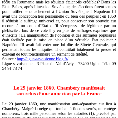
réélu en Roumanie mais les résultats étaient-ils crédibles? Dans les
Etats Baltes, après l’invasion Soviétique, des élections furent tenues
pour ratifier le rattachement à l’Union Soviétique ! Napoléon III
avait une conception très personnelle du bien des peuples : en 1850
il réduisit le suffrage universel et, pour conserver son pouvoir, eut
recours à un coup d’Etat qu’il s’empressa de légitimer par un
plébiscite : lors de ce vote il y eu plus de suffrages exprimés que
d’inscrits ! La manipulation de l’opinion et des suffrages populaires
était facilitée par la mise en place d’un véritable Etat policier :
Napoléon III avait fait voter une loi dite de Sûreté Générale, qui
permettait toutes les iniquités. Il contrôlait totalement la presse et
exigeait de tout fonctionnaire un serment de fidélité.
Source :
http://ligue-savoisienne.blog.fr/
Ligue savoisienne – 3 Place du Val d’Arly – 73400 Ugine Tél. : 09
54 91 73 74
Le 29 janvier 1860, Chambéry manifestait
son refus d’une annexion par la France
Le 29 janvier 1860, une manifestation anti-séparatiste eut lieu à
Chambéry. Malgré la neige qui tombait à flocons serrés, un cortège
nombreux, trois mille personnes selon les autorités (1), précédé par