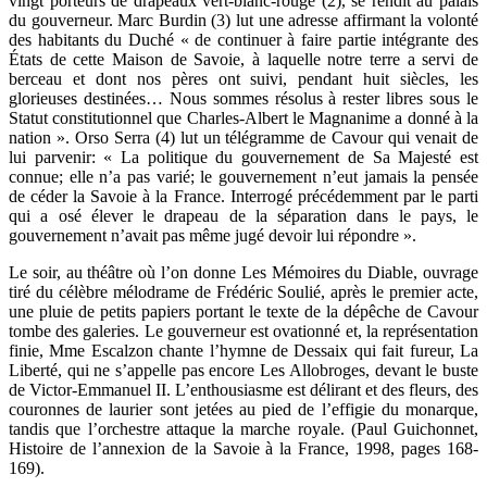
vingt porteurs de drapeaux vert-blanc-rouge (2), se rendit au palais
du gouverneur. Marc Burdin (3) lut une adresse affirmant la volonté
des habitants du Duché « de continuer à faire partie intégrante des
États de cette Maison de Savoie, à laquelle notre terre a servi de
berceau et dont nos pères ont suivi, pendant huit siècles, les
glorieuses destinées… Nous sommes résolus à rester libres sous le
Statut constitutionnel que Charles-Albert le Magnanime a donné à la
nation ». Orso Serra (4) lut un télégramme de Cavour qui venait de
lui parvenir: « La politique du gouvernement de Sa Majesté est
connue; elle n’a pas varié; le gouvernement n’eut jamais la pensée
de céder la Savoie à la France. Interrogé précédemment par le parti
qui a osé élever le drapeau de la séparation dans le pays, le
gouvernement n’avait pas même jugé devoir lui répondre ».
Le soir, au théâtre où l’on donne Les Mémoires du Diable, ouvrage
tiré du célèbre mélodrame de Frédéric Soulié, après le premier acte,
une pluie de petits papiers portant le texte de la dépêche de Cavour
tombe des galeries. Le gouverneur est ovationné et, la représentation
finie, Mme Escalzon chante l’hymne de Dessaix qui fait fureur, La
Liberté, qui ne s’appelle pas encore Les Allobroges, devant le buste
de Victor-Emmanuel II. L’enthousiasme est délirant et des fleurs, des
couronnes de laurier sont jetées au pied de l’effigie du monarque,
tandis que l’orchestre attaque la marche royale. (Paul Guichonnet,
Histoire de l’annexion de la Savoie à la France, 1998, pages 168-
169).