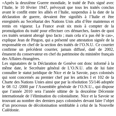
«Après la deuxième Guerre mondiale, le traité de Paix signé avec
l’Italie, le 10 février 1947, prévoyait que tous les traités conclus
avant le conflit entre les alliés et l’Italie, suspendus à la date de la
déclaration de guerre, devaient être signifiés à l’Italie et être
enregistrés au Secrétariat des Nations Unis afin d’être maintenus et
remis en vigueur. La France avait six mois à compter de la
promulgation du traité pour effectuer ces démarches, fautes de quoi
ces traités seraient abrogé ipso facto ; mais cela n’a pas été le cas»,
explique Jean de Pingon, qui a présenté une attestation signée de la
responsable en chef de la section des traités de l’O.N.U. Ce courrier
confirme un précédent courrier, jamais diffusé, daté de 2002,
émanent du conservateur en chef du patrimoine du ministère français
des Affaires étrangères.
Les signataires de la Déclaration de Genève ont donc informé à la
même date, le Secrétaire général de L’O.N.U. afin de lui faire
connaître le statut juridique de Nice et de la Savoie, pays colonisés
qui sont concernés au premier chef par les articles I et 102 de la
Charte des Nations Unies ainsi que par la résolution 55/146 adoptée
le 08 /12 /2000 par l’Assemblée générale de l’O.N.U., qui dispose
que l’année 2010 sera l’année ultime de la deuxième Décennie
internationale de l’élimination du colonialisme. Nice et la Savoie se
trouvant au nombre des derniers pays colonisées devant faire l’objet
d’un processus de décolonisation semblable à celui de la Nouvelle
Calédonie.