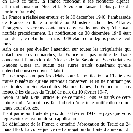
en 1948 ce traité, la France renonçait à ses frontières alpines,
affirmant ainsi que Nice et la Savoie ne faisaient plus partie du
territoire français).
La France a réalisé ses erreurs et, le 30 décembre 1948, l’ambassade
de France en Italie a notifié au Ministère italien des Affaires
Étrangères les erreurs contenues dans les documents qu’elle avait
notifiés précédemment. La notification du 30 décembre 1948 était
hors délai, le délai du 15 mars 1948 étant échu depuis plus de neuf
mois.
Afin de ne pas éveiller l’attention sur toutes les irrégularités qui
entachaient ses démarches, la France n’a pas notifié le Traité
concernant l’annexion de Nice et de la Savoie au Secrétariat des
Nations Unies (ni aucun des autres traités bilatéraux qu’elle
entendait conserver avec l’Italie).
En ne respectant pas les délais pour la notification à l’Italie des
traités bilatéraux qu’elle entendait conserver, et en ne notifiant pas
ces traités au Secrétariat des Nations Unies, la France n’a pas
respecté les clauses du Traité de paix du 10 février 1947.
Selon l’alinéa 3. de l’article 44 de ce traité : Tous les traités de cette
nature qui n’auront pas fait l’objet d’une telle notification seront
tenus pour abrogés.
Étant partie au Traité de paix du 10 février 1947, le pays que vous
représentez est garant de son application.
La défaillance de la France a entraîné l’abrogation du Traité du 24
mars 1860. La conséquence de l’abrogation du Traité d’annexion du