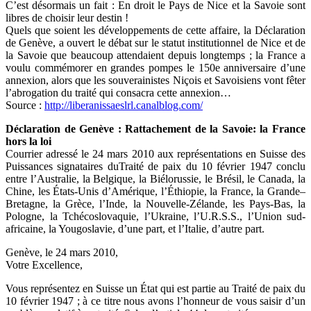
C’est désormais un fait : En droit le Pays de Nice et la Savoie sont
libres de choisir leur destin !
Quels que soient les développements de cette affaire, la Déclaration
de Genève, a ouvert le débat sur le statut institutionnel de Nice et de
la Savoie que beaucoup attendaient depuis longtemps ; la France a
voulu commémorer en grandes pompes le 150e anniversaire d’une
annexion, alors que les souverainistes Niçois et Savoisiens vont fêter
l’abrogation du traité qui consacra cette annexion…
Source :
http://liberanissaeslrl.canalblog.com/
Déclaration de Genève : Rattachement de la Savoie: la France
hors la loi
Courrier adressé le 24 mars 2010 aux représentations en Suisse des
Puissances signataires duTraité de paix du 10 février 1947 conclu
entre l’Australie, la Belgique, la Biélorussie, le Brésil, le Canada, la
Chine, les États-Unis d’Amérique, l’Éthiopie, la France, la Grande–
Bretagne, la Grèce, l’Inde, la Nouvelle-Zélande, les Pays-Bas, la
Pologne, la Tchécoslovaquie, l’Ukraine, l’U.R.S.S., l’Union sud-
africaine, la Yougoslavie, d’une part, et l’Italie, d’autre part.
Genève, le 24 mars 2010,
Votre Excellence,
Vous représentez en Suisse un État qui est partie au Traité de paix du
10 février 1947 ; à ce titre nous avons l’honneur de vous saisir d’un