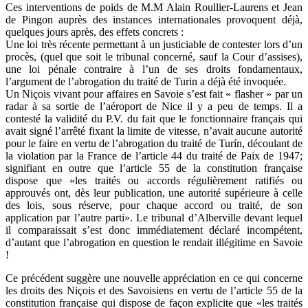
Ces interventions de poids de M.M Alain Roullier-Laurens et Jean
de Pingon auprès des instances internationales provoquent déjà,
quelques jours après, des effets concrets :
Une loi très récente permettant à un justiciable de contester lors d’un
procès, (quel que soit le tribunal concerné, sauf la Cour d’assises),
une loi pénale contraire à l’un de ses droits fondamentaux,
l’argument de l’abrogation du traité de Turin a déjà été invoquée.
Un Niçois vivant pour affaires en Savoie s’est fait « flasher » par un
radar à sa sortie de l’aéroport de Nice il y a peu de temps. Il a
contesté la validité du P.V. du fait que le fonctionnaire français qui
avait signé l’arrêté fixant la limite de vitesse, n’avait aucune autorité
pour le faire en vertu de l’abrogation du traité de Turín, découlant de
la violation par la France de l’article 44 du traité de Paix de 1947;
signifiant en outre que l’article 55 de la constitution française
dispose que «les traités ou accords régulièrement ratifiés ou
approuvés ont, dès leur publication, une autorité supérieure à celle
des lois, sous réserve, pour chaque accord ou traité, de son
application par l’autre parti». Le tribunal d’Alberville devant lequel
il comparaissait s’est donc immédiatement déclaré incompétent,
d’autant que l’abrogation en question le rendait illégitime en Savoie
!
Ce précédent suggère une nouvelle appréciation en ce qui concerne
les droits des Niçois et des Savoisiens en vertu de l’article 55 de la
constitution française qui dispose de façon explicite que «les traités