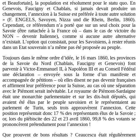
et Beaufortain], la population est résolument pour le statu quo. En
Genevois, Faucigny et Chablais, si jamais devait produire un
changement, l’annexion à la Suisse est préférée à toute autre solution
» (F. ENGELS, Savoyen, Nizza und die Rhein, Berlin, 1860).
Cependant, ce référendum n’a porté que sur un seul choix pour la
Savoie (être rattachée à la France où – dans le cas de victoire du
NON – devenir Italienne), comme si aucune autre alternative
n’existait. L’option qui consistait, pour les Savoisiens, à rester réunis
dans un Etat souverain n’a même pas été proposée au peuple.
Toujours dans le même ordre d’idée, le 16 mars 1860, les provinces
de la Savoie du Nord (Chablais, Faucigny et Genevois) font
parvenir à Victor-Emmanuel II, à Napoléon III et au Conseil Fédéral
une déclaration – envoyée sous la forme d’un manifeste et
accompagnée de pétitions – où elles disent ne pas devenir françaises
et affirment leur préférence pour la Suisse, au cas où une séparation
avec le Piémont serait inévitable. Le royaume de Piémont-Sardaigne
était une monarchie parlementaire et sur les dix-huit députés, qui
avaient été élus par le peuple savoisien et le représentaient au
parlement de Turin, seuls trois approuvèrent l’annexion. Cette
position représentait donc 17 % des représentants élus de la Savoie ;
or, lors du plébiscite des 22 et 23 avril 1860, 99,8 % des votants se
prononcèrent prétendument pour l’annexion !
Que prouvent de bons résultats ? Ceaucescu était régulièrement