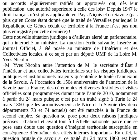
ou accords régulièrement ratifiés ou approuvés ont, dès leur
publication, une autorité supérieure à celle des lois» Depuis 1947 le
droit français n’est plus applicable en Pays Niçois et en Savoie (pas
plus qu’en Corse étant donné que le traité de Versailles par lequel la
République de Gênes cédait ce territoire à la France n’est pas non
plus enregistré par cette dernière) !
Cette nouvelle situation juridique a d’ailleurs alerté un parlementaire,
qui a interpellé un ministre. La question écrite suivante, insérée au
Journal Officiel, à été posée au ministre de l’Intérieur et des
Collectivités locales, à ce sujet par un député UMP de la Loire M.
Yves Nicolin :
«M. Yves Nicolin attire l’attention de M. le secrétaire d’État à
l’intérieur et aux collectivités territoriales sur les risques juridiques,
politiques et institutionnels majeurs qu’entraîne le traité d’annexion
de la Savoie. À l’occasion du 150e anniversaire de l’annexion de la
Savoie par la France, des cérémonies et diverses festivités et visites
officielles sont programmées durant toute l’année 2010, notamment
à partir du 24 mars puisque c’est par un traité signé à Turin le 24
mars 1860 que les arrondissements de Nice et la Savoie (les deux
départements 73 et 74 actuels) ont été rattachés à la France du
second empire. Sa question se pose pour deux raisons juridiques
précises : d’abord et avant tout à l’échelle nationale parce que se
pose sans doute une question d’intégrité territoriale susceptible en
conséquence d’entraîner des effets internes importants. En effet, la
question brutale de savoir si ce traité du 24 mars 1860 est bien