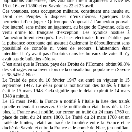
populations concernées, des votations furent organisées à Nice les
15 et 16 avril 1860 et en Savoie les 22 et 23 avril.
Ces votations, sous occupation militaire, constituent une insulte au
Droit des Peuples à disposer d’eux-mêmes. Quelques faits
permettent d’en juger : Quiconque s’opposait à l’annexion pouvait
être interné, sans même un jugement, au bagne de Cayenne, cela en
vertu d’une loi française d’exception. Les Syndics hostiles à
l’annexion furent révoqués. Les listes électorales furent établies par
la puissance occupante qui assurait également le dépouillement sans
possibilité de contrôle ni voies de recours. L’abstention était
interdite. Il n’y avait pas d’isoloirs dans les bureaux de vote. Il n’y
avait pas de bulletins «Non».
C’est ainsi que la France, pays des Droits de l’Homme, obtint 99,8%
des suffrages en sa faveur lors de la consultation populaire en Savoie
et 98,54% à Nice.
Le Traité de paix du 10 février 1947 est entré en vigueur le 15
septembre 1947. Le délai pour la notification des traités à l’Italie
était le 15 mars 1948. Cela signifie que le délai expirait le 14 mars
1948 à minuit.
Le 15 mars 1948, la France a notifié à l’Italie la liste des traités
qu’elle entendait conserver. Cette notification était hors délai. De
plus, la France avait notifié, par erreur, un traité du 24 mars 1760 en
place de celui du 24 mars 1860. Le Traité du 24 mars 1760 est un
traité de limites, relatif au tracé de frontière entre la France et le
duché de Savoie et entre la France et le comté de Nice, (en notifiant