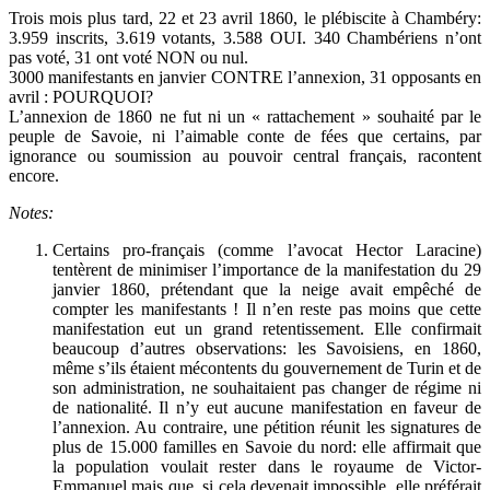
Trois mois plus tard, 22 et 23 avril 1860, le plébiscite à Chambéry:
3.959 inscrits, 3.619 votants, 3.588 OUI. 340 Chambériens n’ont
pas voté, 31 ont voté NON ou nul.
3000 manifestants en janvier CONTRE l’annexion, 31 opposants en
avril : POURQUOI?
L’annexion de 1860 ne fut ni un « rattachement » souhaité par le
peuple de Savoie, ni l’aimable conte de fées que certains, par
ignorance ou soumission au pouvoir central français, racontent
encore.
Notes:
Certains pro-français (comme l’avocat Hector Laracine)
tentèrent de minimiser l’importance de la manifestation du 29
janvier 1860, prétendant que la neige avait empêché de
compter les manifestants ! Il n’en reste pas moins que cette
manifestation eut un grand retentissement. Elle confirmait
beaucoup d’autres observations: les Savoisiens, en 1860,
même s’ils étaient mécontents du gouvernement de Turin et de
son administration, ne souhaitaient pas changer de régime ni
de nationalité. Il n’y eut aucune manifestation en faveur de
l’annexion. Au contraire, une pétition réunit les signatures de
plus de 15.000 familles en Savoie du nord: elle affirmait que
la population voulait rester dans le royaume de Victor-
Emmanuel mais que, si cela devenait impossible, elle préférait