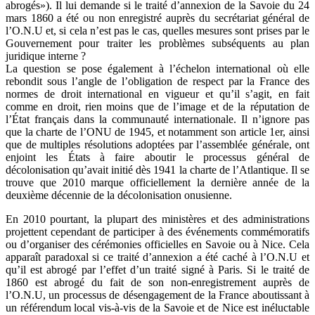
abrogés»). Il lui demande si le traité d’annexion de la Savoie du 24
mars 1860 a été ou non enregistré auprès du secrétariat général de
l’O.N.U et, si cela n’est pas le cas, quelles mesures sont prises par le
Gouvernement pour traiter les problèmes subséquents au plan
juridique interne ?
La question se pose également à l’échelon international où elle
rebondit sous l’angle de l’obligation de respect par la France des
normes de droit international en vigueur et qu’il s’agit, en fait
comme en droit, rien moins que de l’image et de la réputation de
l’État français dans la communauté internationale. Il n’ignore pas
que la charte de l’ONU de 1945, et notamment son article 1er, ainsi
que de multiples résolutions adoptées par l’assemblée générale, ont
enjoint les États à faire aboutir le processus général de
décolonisation qu’avait initié dès 1941 la charte de l’Atlantique. Il se
trouve que 2010 marque officiellement la dernière année de la
deuxième décennie de la décolonisation onusienne.
En 2010 pourtant, la plupart des ministères et des administrations
projettent cependant de participer à des événements commémoratifs
ou d’organiser des cérémonies officielles en Savoie ou à Nice. Cela
apparaît paradoxal si ce traité d’annexion a été caché à l’O.N.U et
qu’il est abrogé par l’effet d’un traité signé à Paris. Si le traité de
1860 est abrogé du fait de son non-enregistrement auprès de
l’O.N.U, un processus de désengagement de la France aboutissant à
un référendum local vis-à-vis de la Savoie et de Nice est inéluctable