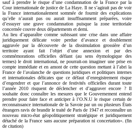
sauf à prendre le risque d’une condamnation de la France par la
Cour internationale de justice de La Haye. Il ne s’agirait pas de voir
la France internationalement sommée de fournir des explications
qu’elle n’aurait pas ou aurait insuffisamment préparées, voire
d’essuyer une grave condamnation puisque la zone territoriale
concernée couvre deux départements et demi.
Au lieu d’apparaître comme subissant une crise dans une affaire
juridiquement délicate voire perdue d’avance et doublement
aggravée par la découverte de la dissimulation grossière d’un
territoire ayant fait l’objet d’une annexion et par des
commémorations officielles défiant (au sens étymologique des
termes) le droit international, ne pourrait-on imaginer une prise en
compte immédiate et en amont de cette question mettant à l’abri la
France de l’avalanche de questions juridiques et politiques internes
et internationales délicates que ce défaut d’enregistrement risque
d’engendrer et que l’annonce de festivités officielles durant toute
l’année 2010 risquent de déclencher et d’aggraver encore ? Il
souhaite donc connaître les mesures que le Gouvernement entend
prendre pour faire face et anticiper à l’O.N.U le risque certain de
reconnaissance internationale de la Savoie par un ou plusieurs États
étrangers ravis de brandir le traité de Paris de 1947 et reconnaître un
nouveau micro-état géopolitiquement stratégique et juridiquement
détaché de la France sans aucune préparation ni concertation». (fin
de citation)