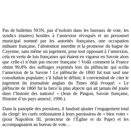
Pas de bulletins NON, pas d’isoloirs dans les bureaux de vote, les
syndics (maires) hostiles à l’annexion révoqués et un personnel
municipal nommé par les autorités françaises, une occupation
militaire française, l’abstention interdite et la promesse du bagne de
Cayenne, sans même un jugement, pour tout opposant à l’annexion,
cela en vertu de lois françaises qui étaient en vigueur en Savoie alors
que celle-ci n’était pas encore française ! Voilà comment la France
obtint 99,8% des suffrages exprimés lors du plébiscite qui scella
l’annexion de la Savoie ! Le plébiscite de 1860 fut tout sauf une
consultation populaire; s’il fallait le définir, il conviendrait de citer le
jugement du journaliste anglais du Times déjà évoqué: « Le
plébiscite de 1860 fut la farce la plus abjecte qui ait jamais été jouée
dans l’histoire des nations! » (Jean de Pingon, Savoie française,
Histoire d’un pays annexé, 1996.).
Dans la panoplie des pressions, il faudrait ajouter l’engagement total
du clergé: les curés ordonnaient à leurs paroissiens de « bien voter »
(pour Napoléon III, protecteur de l’Église et du Pape) et les
accompagnaient au bureau de vote…