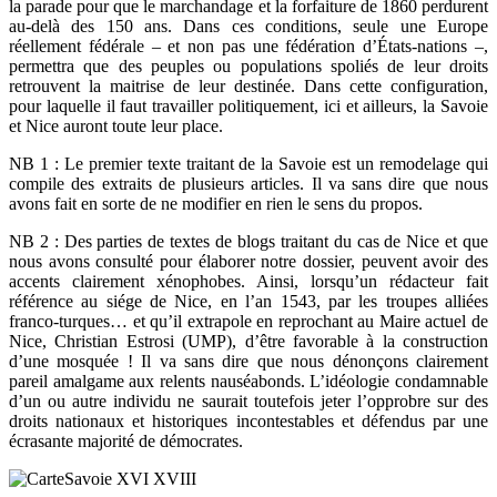
la parade pour que le marchandage et la forfaiture de 1860 perdurent
au-delà des 150 ans. Dans ces conditions, seule une Europe
réellement fédérale – et non pas une fédération d’États-nations –,
permettra que des peuples ou populations spoliés de leur droits
retrouvent la maitrise de leur destinée. Dans cette configuration,
pour laquelle il faut travailler politiquement, ici et ailleurs, la Savoie
et Nice auront toute leur place.
NB 1 : Le premier texte traitant de la Savoie est un remodelage qui
compile des extraits de plusieurs articles. Il va sans dire que nous
avons fait en sorte de ne modifier en rien le sens du propos.
NB 2 : Des parties de textes de blogs traitant du cas de Nice et que
nous avons consulté pour élaborer notre dossier, peuvent avoir des
accents clairement xénophobes. Ainsi, lorsqu’un rédacteur fait
référence au siége de Nice, en l’an 1543, par les troupes alliées
franco-turques… et qu’il extrapole en reprochant au Maire actuel de
Nice, Christian Estrosi (UMP), d’être favorable à la construction
d’une mosquée ! Il va sans dire que nous dénonçons clairement
pareil amalgame aux relents nauséabonds. L’idéologie condamnable
d’un ou autre individu ne saurait toutefois jeter l’opprobre sur des
droits nationaux et historiques incontestables et défendus par une
écrasante majorité de démocrates.