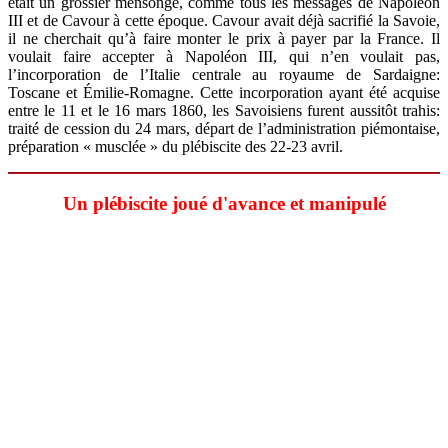
était un grossier mensonge, comme tous les messages de Napoléon
III et de Cavour à cette époque. Cavour avait déjà sacrifié la Savoie,
il ne cherchait qu’à faire monter le prix à payer par la France. Il
voulait faire accepter à Napoléon III, qui n’en voulait pas,
l’incorporation de l’Italie centrale au royaume de Sardaigne:
Toscane et Émilie-Romagne. Cette incorporation ayant été acquise
entre le 11 et le 16 mars 1860, les Savoisiens furent aussitôt trahis:
traité de cession du 24 mars, départ de l’administration piémontaise,
préparation « musclée » du plébiscite des 22-23 avril.
Un plébiscite joué d'avance et manipulé