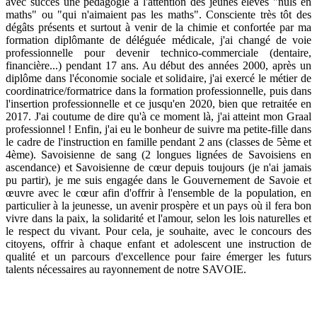
avec succès une pédagogie à l'attention des jeunes élèves "nuls en
maths" ou "qui n'aimaient pas les maths". Consciente très tôt des
dégâts présents et surtout à venir de la chimie et confortée par ma
formation diplômante de déléguée médicale, j'ai changé de voie
professionnelle pour devenir technico-commerciale (dentaire,
financière...) pendant 17 ans. Au début des années 2000, après un
diplôme dans l'économie sociale et solidaire, j'ai exercé le métier de
coordinatrice/formatrice dans la formation professionnelle, puis dans
l'insertion professionnelle et ce jusqu'en 2020, bien que retraitée en
2017. J'ai coutume de dire qu'à ce moment là, j'ai atteint mon Graal
professionnel ! Enfin, j'ai eu le bonheur de suivre ma petite-fille dans
le cadre de l'instruction en famille pendant 2 ans (classes de 5ème et
4ème). Savoisienne de sang (2 longues lignées de Savoisiens en
ascendance) et Savoisienne de cœur depuis toujours (je n'ai jamais
pu partir), je me suis engagée dans le Gouvernement de Savoie et
œuvre avec le cœur afin d'offrir à l'ensemble de la population, en
particulier à la jeunesse, un avenir prospère et un pays où il fera bon
vivre dans la paix, la solidarité et l'amour, selon les lois naturelles et
le respect du vivant. Pour cela, je souhaite, avec le concours des
citoyens, offrir à chaque enfant et adolescent une instruction de
qualité et un parcours d'excellence pour faire émerger les futurs
talents nécessaires au rayonnement de notre SAVOIE.