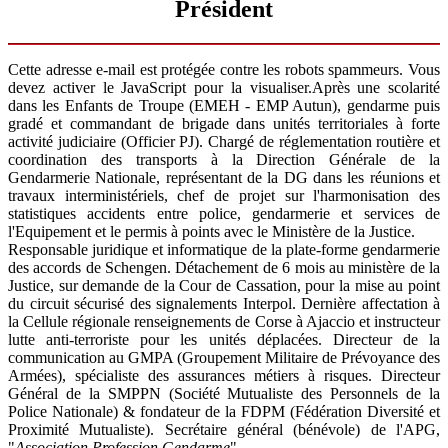
Président
Cette adresse e-mail est protégée contre les robots spammeurs. Vous
devez activer le JavaScript pour la visualiser.
Après une scolarité
dans les Enfants de Troupe (EMEH - EMP Autun), gendarme puis
gradé et commandant de brigade dans unités territoriales à forte
activité judiciaire (Officier PJ). Chargé de réglementation routière et
coordination des transports à la Direction Générale de la
Gendarmerie Nationale, représentant de la DG dans les réunions et
travaux interministériels, chef de projet sur l'harmonisation des
statistiques accidents entre police, gendarmerie et services de
l'Equipement et le permis à points avec le Ministère de la Justice.
Responsable juridique et informatique de la plate-forme gendarmerie
des accords de Schengen. Détachement de 6 mois au ministère de la
Justice, sur demande de la Cour de Cassation, pour la mise au point
du circuit sécurisé des signalements Interpol. Dernière affectation à
la Cellule régionale renseignements de Corse à Ajaccio et instructeur
lutte anti-terroriste pour les unités déplacées. Directeur de la
communication au GMPA (Groupement Militaire de Prévoyance des
Armées), spécialiste des assurances métiers à risques. Directeur
Général de la SMPPN (Société Mutualiste des Personnels de la
Police Nationale) & fondateur de la FDPM (Fédération Diversité et
Proximité Mutualiste). Secrétaire général (bénévole) de l'APG,
"
Association Profession Gendarme
".,