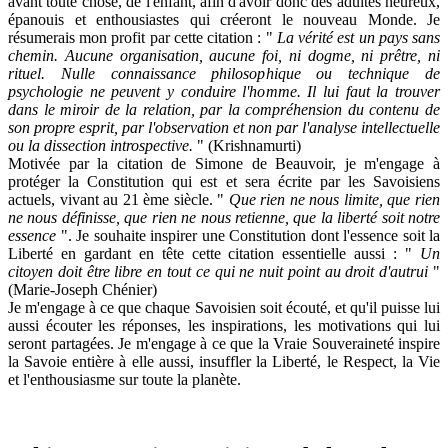
avant toute chose, de l'enfant, afin d'avoir donc des adultes heureux,
épanouis et enthousiastes qui créeront le nouveau Monde. Je
résumerais mon profit par cette citation : "
La vérité est un pays sans
chemin. Aucune organisation, aucune foi, ni dogme, ni prêtre, ni
rituel. Nulle connaissance philosophique ou technique de
psychologie ne peuvent y conduire l'homme. Il lui faut la trouver
dans le miroir de la relation, par la compréhension du contenu de
son propre esprit, par l'observation et non par l'analyse intellectuelle
ou la dissection introspective.
" (Krishnamurti)
Motivée par la citation de Simone de Beauvoir, je m'engage à
protéger la Constitution qui est et sera écrite par les Savoisiens
actuels, vivant au 21 ème siècle. "
Que rien ne nous limite, que rien
ne nous définisse, que rien ne nous retienne, que la liberté soit notre
essence
". Je souhaite inspirer une Constitution dont l'essence soit la
Liberté en gardant en tête cette citation essentielle aussi : "
Un
citoyen doit être libre en tout ce qui ne nuit point au droit d'autrui
"
(Marie-Joseph Chénier)
Je m'engage à ce que chaque Savoisien soit écouté, et qu'il puisse lui
aussi écouter les réponses, les inspirations, les motivations qui lui
seront partagées. Je m'engage à ce que la Vraie Souveraineté inspire
la Savoie entière à elle aussi, insuffler la Liberté, le Respect, la Vie
et l'enthousiasme sur toute la planète.