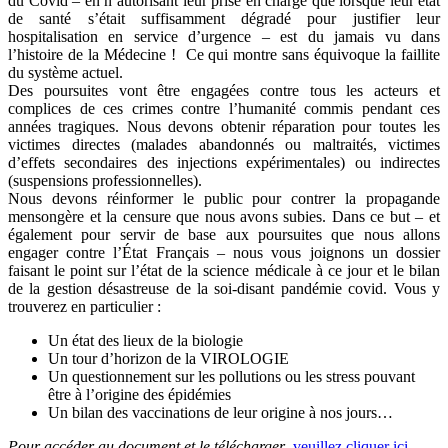
du Covid – en n’autorisant leur prise en charge que lorsque leur état
de santé s’était suffisamment dégradé pour justifier leur
hospitalisation en service d’urgence – est du jamais vu dans
l’histoire de la Médecine ! Ce qui montre sans équivoque la faillite
du système actuel.
Des poursuites vont être engagées contre tous les acteurs et
complices de ces crimes contre l’humanité commis pendant ces
années tragiques. Nous devons obtenir réparation pour toutes les
victimes directes (malades abandonnés ou maltraités, victimes
d’effets secondaires des injections expérimentales) ou indirectes
(suspensions professionnelles).
Nous devons réinformer le public pour contrer la propagande
mensongère et la censure que nous avons subies. Dans ce but – et
également pour servir de base aux poursuites que nous allons
engager contre l’État Français – nous vous joignons un dossier
faisant le point sur l’état de la science médicale à ce jour et le bilan
de la gestion désastreuse de la soi-disant pandémie covid. Vous y
trouverez en particulier :
Un état des lieux de la biologie
Un tour d’horizon de la VIROLOGIE
Un questionnement sur les pollutions ou les stress pouvant
être à l’origine des épidémies
Un bilan des vaccinations de leur origine à nos jours…
Pour accéder au document et le télécharger
,
veuillez cliquer ici
.